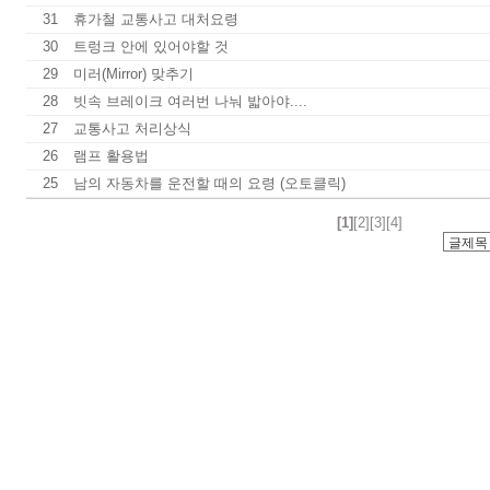
31
휴가철 교통사고 대처요령
30
트렁크 안에 있어야할 것
29
미러(Mirror) 맞추기
28
빗속 브레이크 여러번 나눠 밟아야....
27
교통사고 처리상식
26
램프 활용법
25
남의 자동차를 운전할 때의 요령 (오토클릭)
[1]
[2]
[3]
[4]