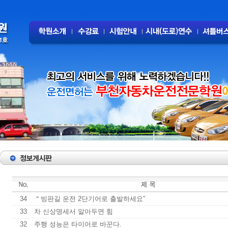
34
＂빙판길 운전 2단기어로 출발하세요”
33
차 신상명세서 알아두면 힘
32
주행 성능은 타이어로 바꾼다.